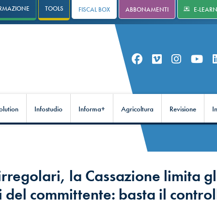
RMAZIONE
TOOLS
FISCAL BOX
ABBONAMENTI
E-LEAR
olution
Infostudio
Informa+
Agricoltura
Revisione
I
irregolari, la Cassazione limita gl
 del committente: basta il control