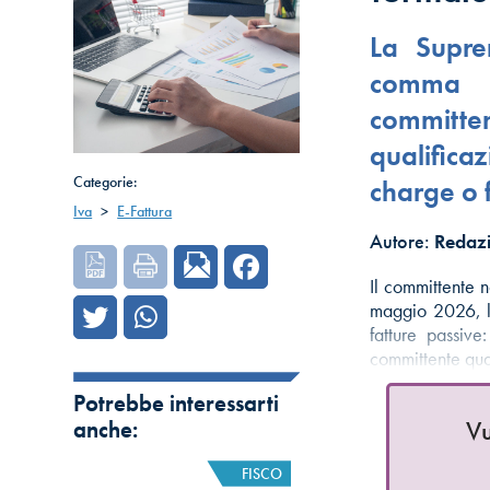
La Suprem
comma 8
committ
qualifica
Categorie:
charge o 
Iva
>
E-Fattura
Autore:
Redazi
Il committente 
maggio 2026, la
fatture passive
committente qu
Potrebbe interessarti
Vu
anche:
FISCO