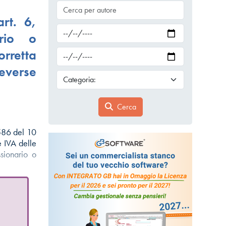
rt. 6,
rio o
retta
reverse
Cerca
3586 del 10
e IVA delle
ssionario o