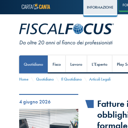
FO
INFORMAZIONE
Quotidiano
Fisco
Lavoro
L’Esperto
Play S
Home
Quotidiano
Il Quotidiano
Articoli Legali
Fatture 
4 giugno 2026
obblighi
formale