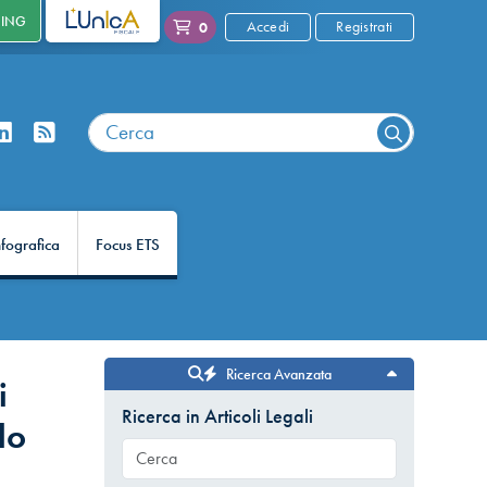
NING
L'UNICA
Accedi
Registrati
0
nfografica
Focus ETS
Ricerca Avanzata
i
Ricerca in Articoli Legali
lo