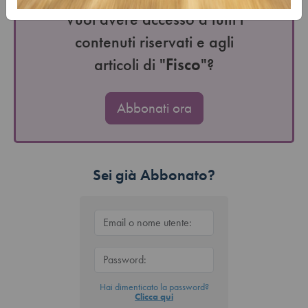
Vuoi avere accesso a tutti i
contenuti riservati e agli
articoli di "
Fisco
"?
Abbonati ora
Sei già Abbonato?
Hai dimenticato la password?
Clicca qui