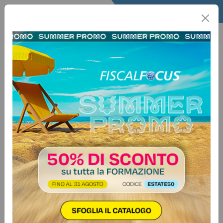
Home
Fisco
Info Fisco
Informafisco
30 ottobre 2015
Categorie:
Bilancio e contabilità
>
Varie
Bilancio. Nuovi principi di redazione
Fiscal News n. 279 - 2015
Come noto, ai fini della corretta redazione del bilancio è
necessario rispettare i principi di cui all’articolo 2423 e
2423-bis c.c. Più precisamente, mentre il primo dispone
quali sono le finalità del bilancio, il secondo si occupa dei
principi che devono essere concretamente osservati nella…