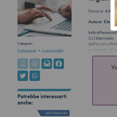
Focus n. 44 -
Autore:
Cinzia
IndicePremessa
S.r.l.Interv
Categorie:
dell'incaricoP
preliminari all'
Professionisti
>
Commercialisti
Vu
Potrebbe interessarti
anche:
QUOTIDIANO