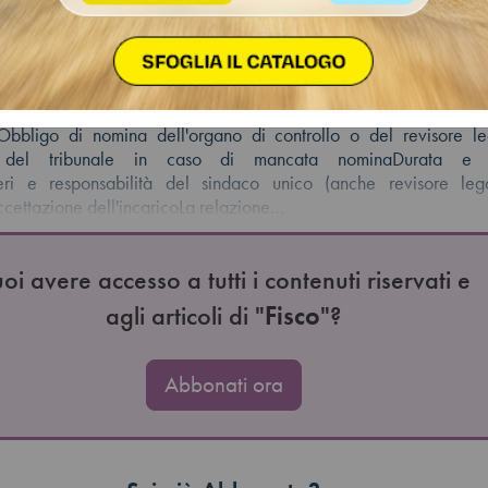
 2025
 De Stefanis
Obbligo di nomina dell'organo di controllo o del revisore le
ento del tribunale in caso di mancata nominaDurata e
oteri e responsabilità del sindaco unico (anche revisore legal
accettazione dell'incaricoLa relazione…
oi avere accesso a tutti i contenuti riservati e
agli articoli di "
Fisco
"?
Abbonati ora