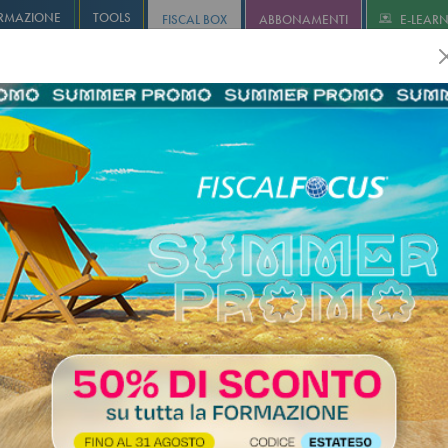
RMAZIONE
TOOLS
FISCAL BOX
ABBONAMENTI
E-LEAR
olution
Infostudio
Informa+
Agricoltura
Revisione
I
uida fondazione dottori
alisti, ruolo dei sindaci e dei re