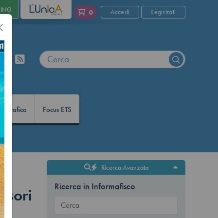
NING
L'UNICA
Accedi
Registrati
0
nfografica
Focus ETS
Ricerca Avanzata
Ricerca in Informafisco
visori