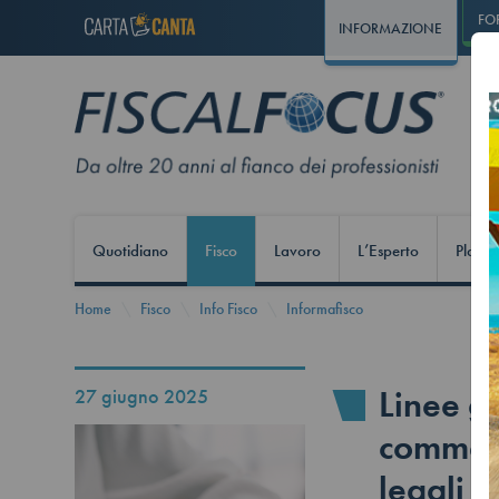
FO
INFORMAZIONE
Quotidiano
Fisco
Lavoro
L’Esperto
Play S
Home
Fisco
Info Fisco
Informafisco
Linee g
27 giugno 2025
commerci
legali