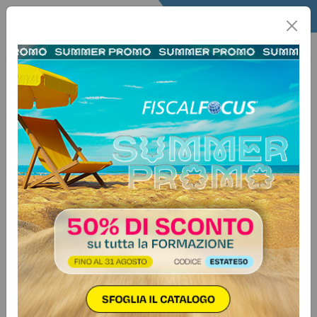
Home
Infografica
Schede Infografica
27 febbraio 2026
Regime di esenzione IVA dei servizi
di formazione
I servizi di formazione possono beneficiare dell’esenzione
IVA prevista dall’art. 10, comma 1, n. 20), D.P.R.
633/1972, se ricorrono due requisiti: oggettivo (attività
educativa, didattica o formativa) e soggettivo
(riconoscimento da parte di una Pubblica Amministrazione).
Il riconoscimento deve…
Vuoi avere accesso a tutti i