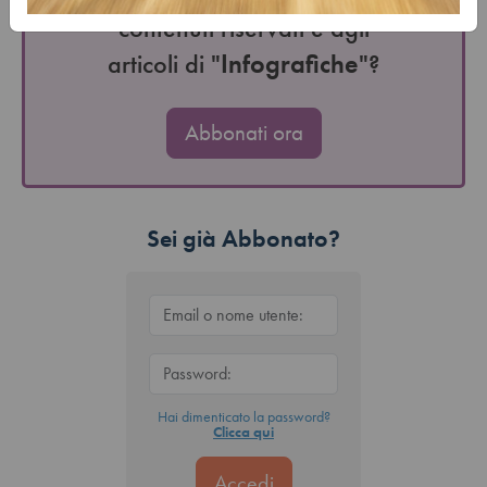
contenuti riservati e agli
articoli di "
Infografiche
"?
Abbonati ora
Sei già Abbonato?
Hai dimenticato la password?
Clicca qui