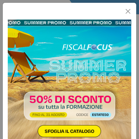
Home
Quotidiano
Il Quotidiano
Articoli Fisco
20 agosto 2025
Categorie:
Iva
>
Operazioni Extracomunitarie
Stop all’esclusione IVA per le
operazioni tra branch UK e Italia
L’Agenzia delle Entrate chiarisce
che, quando la casa madre aderisce
a un Gruppo IVA UE, i servizi resi
dalla branch UK alla branch italiana
non sono più esclusi dal campo IVA,