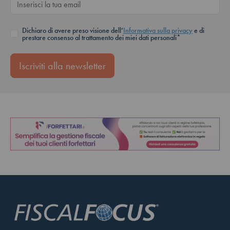
Dichiaro di avere preso visione dell’
Informativa sulla privacy
e di
prestare consenso al trattamento dei miei dati personali*
Iscriviti alla newsletter