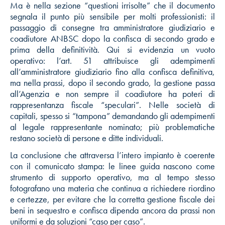
Ma è nella sezione “questioni irrisolte” che il documento
segnala il punto più sensibile per molti professionisti: il
passaggio di consegne tra amministratore giudiziario e
coadiutore ANBSC dopo la confisca di secondo grado e
prima della definitività. Qui si evidenzia un vuoto
operativo: l’art. 51 attribuisce gli adempimenti
all’amministratore giudiziario fino alla confisca definitiva,
ma nella prassi, dopo il secondo grado, la gestione passa
all’Agenzia e non sempre il coadiutore ha poteri di
rappresentanza fiscale “speculari”. Nelle società di
capitali, spesso si “tampona” demandando gli adempimenti
al legale rappresentante nominato; più problematiche
restano società di persone e ditte individuali.
La conclusione che attraversa l’intero impianto è coerente
con il comunicato stampa: le linee guida nascono come
strumento di supporto operativo, ma al tempo stesso
fotografano una materia che continua a richiedere riordino
e certezze, per evitare che la corretta gestione fiscale dei
beni in sequestro e confisca dipenda ancora da prassi non
uniformi e da soluzioni “caso per caso”.