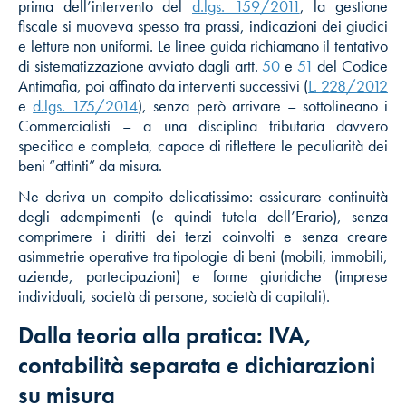
prima dell’intervento del
d.lgs. 159/2011
, la gestione
fiscale si muoveva spesso tra prassi, indicazioni dei giudici
e letture non uniformi. Le linee guida richiamano il tentativo
di sistematizzazione avviato dagli artt.
50
e
51
del Codice
Antimafia, poi affinato da interventi successivi (
L. 228/2012
e
d.lgs. 175/2014
), senza però arrivare – sottolineano i
Commercialisti – a una disciplina tributaria davvero
specifica e completa, capace di riflettere le peculiarità dei
beni “attinti” da misura.
Ne deriva un compito delicatissimo: assicurare continuità
degli adempimenti (e quindi tutela dell’Erario), senza
comprimere i diritti dei terzi coinvolti e senza creare
asimmetrie operative tra tipologie di beni (mobili, immobili,
aziende, partecipazioni) e forme giuridiche (imprese
individuali, società di persone, società di capitali).
Dalla teoria alla pratica: IVA,
contabilità separata e dichiarazioni
su misura