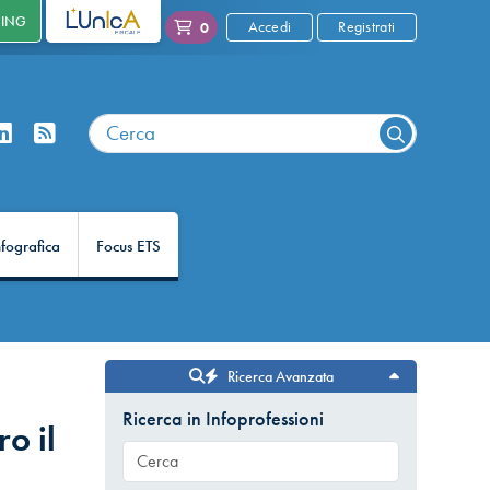
NING
L'UNICA
Accedi
Registrati
0
nfografica
Focus ETS
Ricerca Avanzata
Ricerca in Infoprofessioni
o il