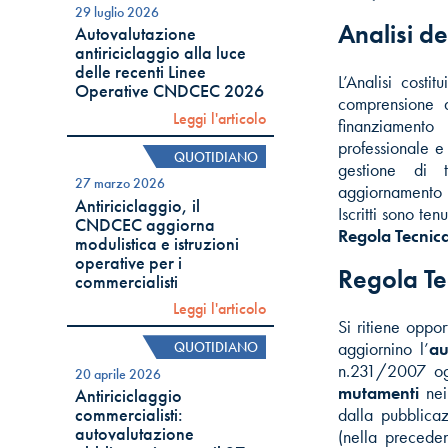
29 luglio 2026
Analisi dei
Autovalutazione
antiriciclaggio alla luce
delle recenti Linee
L’Analisi costi
Operative CNDCEC 2026
comprensione d
Leggi l'articolo
finanziamento 
professionale e
QUOTIDIANO
gestione di t
27 marzo 2026
aggiornamento d
Antiriciclaggio, il
Iscritti sono te
CNDCEC aggiorna
Regola Tecnic
modulistica e istruzioni
operative per i
Regola Te
commercialisti
Leggi l'articolo
Si ritiene oppo
QUOTIDIANO
aggiornino l’
au
n.231/2007 ogn
20 aprile 2026
mutamenti
nei 
Antiriciclaggio
dalla pubblica
commercialisti:
autovalutazione
(nella precede