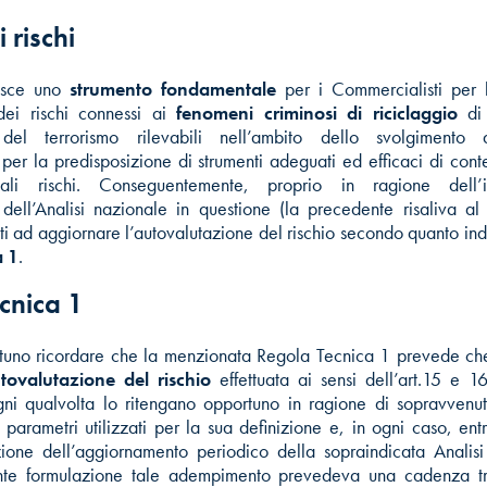
 rischi
tuisce uno
strumento fondamentale
per i Commercialisti per l
ei rischi connessi ai
fenomeni criminosi di riciclaggio
di 
del terrorismo rilevabili nell’ambito dello svolgimento del
 per la predisposizione di strumenti adeguati ed efficaci di con
ali rischi. Conseguentemente, proprio in ragione dell’in
ell’Analisi nazionale in questione (la precedente risaliva al
nuti ad aggiornare l’autovalutazione del rischio secondo quanto ind
a 1
.
cnica 1
rtuno ricordare che la menzionata Regola Tecnica 1 prevede che g
tovalutazione del rischio
effettuata ai sensi dell’art.15 e 1
i qualvolta lo ritengano opportuno in ragione di sopravvenu
parametri utilizzati per la sua definizione e, in ogni caso, en
zione dell’aggiornamento periodico della sopraindicata Analisi
nte formulazione tale adempimento prevedeva una cadenza tr