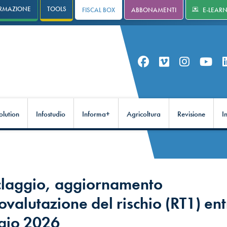
RMAZIONE
TOOLS
FISCAL BOX
ABBONAMENTI
E-LEAR
olution
Infostudio
Informa+
Agricoltura
Revisione
I
iclaggio, aggiornamento
ovalutazione del rischio (RT1) entr
gio 2026