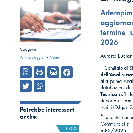
Adempim
aggiornam
termine 
2026
Categorie:
Autore:
Lucia
Antiriciclaggio
>
Varie
Il Comitato di S
dell’Analisi n
alla prima Anal
distribuzioni d
Tecnica n.1
da
decorre il term
Iscritti (D.lgs 
Potrebbe interessarti
anche:
È quanto comun
Commercialist
FISCO
n.85/2025
.