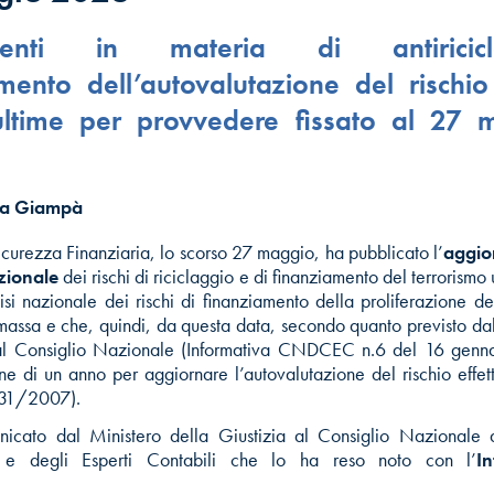
enti in materia di antiricicla
ento dell’autovalutazione del rischio
ultime per provvedere fissato al 27 
na Giampà
icurezza Finanziaria, lo scorso 27 maggio, ha pubblicato l’
aggio
azionale
dei rischi di riciclaggio e di finanziamento del terrorismo
isi nazionale dei rischi di finanziamento della proliferazione de
i massa e che, quindi, da questa data, secondo quanto previsto da
l Consiglio Nazionale (Informativa CNDCEC n.6 del 16 genn
ine di un anno per aggiornare l’autovalutazione del rischio effet
n.231/2007).
icato dal Ministero della Giustizia al Consiglio Nazionale d
i e degli Esperti Contabili che lo ha reso noto con l’
I