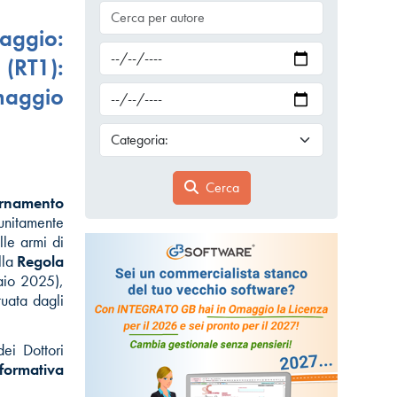
ggio:
 (RT1):
maggio
Cerca
rnamento
 unitamente
lle armi di
lla
Regola
aio 2025),
tuata dagli
ei Dottori
nformativa