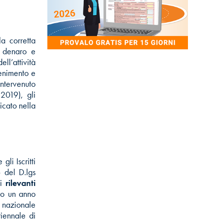
a corretta
denaro e
l’attività
tenimento e
tervenuto
 2019), gli
icato nella
li Iscritti
6 del D.lgs
ti
rilevanti
tro un anno
 nazionale
iennale di