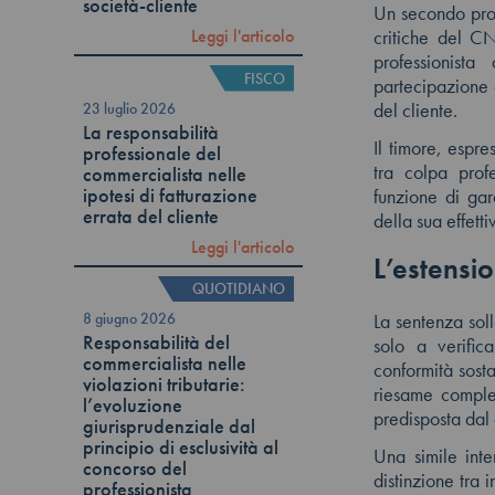
società-cliente
Un secondo profi
Leggi l'articolo
critiche del C
professionist
FISCO
partecipazione 
23 luglio 2026
del cliente.
La responsabilità
Il timore, espr
professionale del
tra colpa prof
commercialista nelle
ipotesi di fatturazione
funzione di gar
errata del cliente
della sua effett
Leggi l'articolo
L’estensio
QUOTIDIANO
8 giugno 2026
La sentenza soll
Responsabilità del
solo a verific
commercialista nelle
conformità sosta
violazioni tributarie:
riesame complet
l’evoluzione
predisposta dal 
giurisprudenziale dal
principio di esclusività al
Una simile inte
concorso del
distinzione tra 
professionista