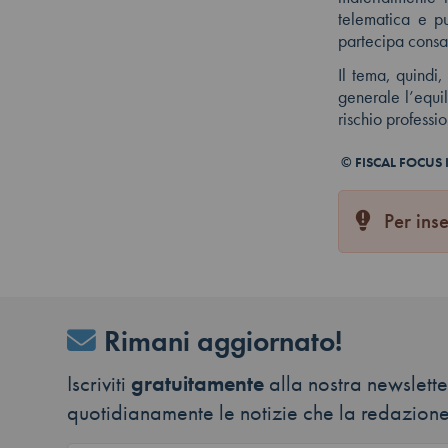
telematica e pu
partecipa consa
Il tema, quindi,
generale l’equil
rischio professi
© FISCAL FOCUS In
Per inse
Rimani aggiornato!
Iscriviti
gratuitamente
alla nostra newsletter
quotidianamente le notizie che la redazione