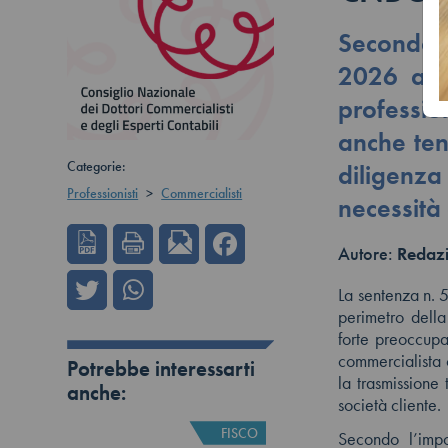
Secondo 
2026 amp
professio
anche tenu
Categorie:
diligenza
Professionisti
>
Commercialisti
necessità 
Autore:
Redazi
La sentenza n. 
perimetro della
forte preoccup
commercialista 
Potrebbe interessarti
la trasmissione
anche:
società cliente.
FISCO
Secondo l’impo