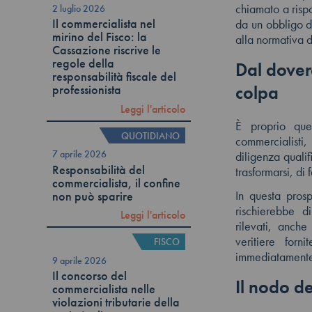
chiamato a rispo
2 luglio 2026
Il commercialista nel
da un obbligo di
mirino del Fisco: la
alla normativa d
Cassazione riscrive le
regole della
Dal dovere
responsabilità fiscale del
colpa
professionista
Leggi l'articolo
È proprio que
QUOTIDIANO
commercialisti,
7 aprile 2026
diligenza qualif
Responsabilità del
trasformarsi, di 
commercialista, il confine
In questa prosp
non può sparire
rischierebbe d
Leggi l'articolo
rilevati, anche
veritiere forn
FISCO
immediatamente 
9 aprile 2026
Il concorso del
Il nodo de
commercialista nelle
violazioni tributarie della