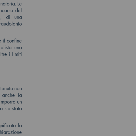
natoria. Le
ncorso del
e, di una
fraudolento
 il confine
alista una
re i limiti
 tenuto non
a anche la
 imporre un
o sia stata
nificato la
chiarazione