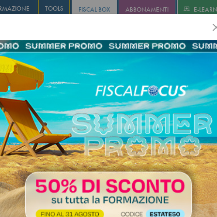
RMAZIONE
TOOLS
FISCAL BOX
ABBONAMENTI
E-LEAR
olution
Infostudio
Informa+
Agricoltura
Revisione
I
bilità del professionista e
ione telematica: le critiche del
alla Cassazione