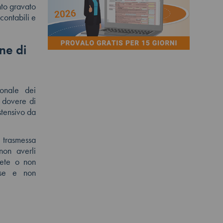
nto gravato
 contabili e
ne di
onale dei
l dovere di
stensivo da
e trasmessa
non averli
plete o non
esse e non