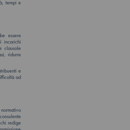
tà, tempi e
bbe essere
i incarichi
le clausole
si, ridurre
tribuenti e
fficoltà ad
 normativo
 consulente
 chi redige
rasmissione