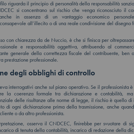
lo riguarda il principio di personalità della responsabilità sanzio
NDCEC si concentrano sul rischio che venga riconosciuto il co
a anche in assenza di un vantaggio economico personal
consapevole all’illecito o di una reale condivisione del disegno 
esso con chiarezza da de Nuccio, è che si finisca per oltrepassare
essionale e responsabilità oggettiva, attribuendo al commerci
ante generale della correttezza fiscale del contribuente, ben olt
iva prestazione professionale.
ne degli obblighi di controllo
eva interrogativi anche sul piano operativo. Se il professionista è
are la coerenza formale tra dichiarazione e contabilità, m
nziale delle risultanze alle norme di legge, il rischio è quello di
o di ogni dichiarazione prima della trasmissione, anche quand
cliente o da altro professionista.
rpretazione, osserva il CNDCEC, finirebbe per svuotare di sig
incarico di tenuta della contabilità, incarico di redazione della di