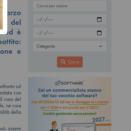
 marzo
tà del
li ed è
attito:
ione e
Cerca
nfronto sul
mentata con
l caso del
le, ne cura
ilità della
può essere