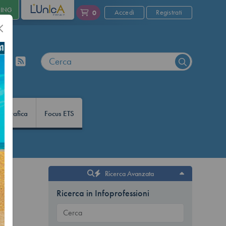
NING
L'UNICA
Accedi
Registrati
0
nfografica
Focus ETS
Ricerca Avanzata
Ricerca in Infoprofessioni