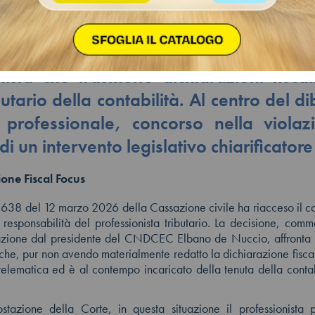
il CNDCEC, la sentenza n.5638 del 12
lia in modo eccessivo la responsabili
nista che trasmette dichiarazioni fisca
tario della contabilità. Al centro del dib
 professionale, concorso nella violaz
di un intervento legislativo chiarificatore
one Fiscal Focus
5638 del 12 marzo 2026 della Cassazione civile ha riacceso il co
 responsabilità del professionista tributario. La decisione, com
azione dal presidente del CNDCEC Elbano de Nuccio, affronta i
che, pur non avendo materialmente redatto la dichiarazione fisca
 telematica ed è al contempo incaricato della tenuta della contab
stazione della Corte, in questa situazione il professionista 