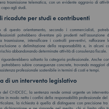
era trasmissione telematica, con un evidente aggravio di attivi
 capo agli studi.
li ricadute per studi e contribuenti
ico di questo orientamento, secondo i commercialisti, potre
ofessionisti potrebbero diventare più prudenti nell’assunzione d
la trasmissione, intensificare i controlli preventivi, rafforzare 
 esclusione o delimitazione della responsabilità e, in alcuni ca
 rischio abbandonando determinate attività di consulenza fiscale.
 riguarderebbero soltanto la categoria professionale. Anche con
 potrebbero subire conseguenze concrete, trovando maggiori di
sistenza professionale sostenibile in termini di costi e tempi.
ta di un intervento legislativo
nte del CNDCEC, la sentenza rende ormai urgente un intervento
ire in modo netto i confini della responsabilità professionale del
articolare, la richiesta è quella di distinguere con precisione tra
a dichiarazione e ne risponde nel merito, chi si limita alla t