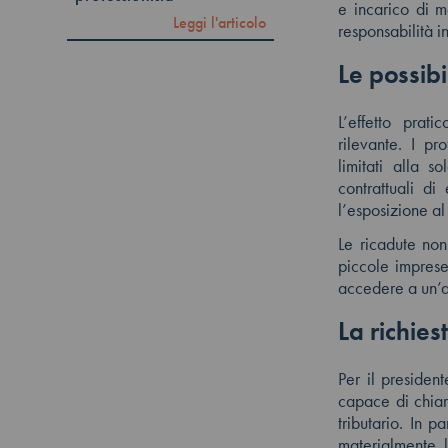
e incarico di m
Leggi l'articolo
responsabilità in
Le possibi
L’effetto prat
rilevante. I pr
limitati alla so
contrattuali di
l’esposizione al
Le ricadute non
piccole imprese
accedere a un’as
La richies
Per il preside
capace di chiar
tributario. In p
materialmente l