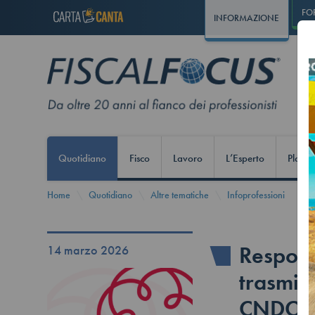
FO
INFORMAZIONE
Quotidiano
Fisco
Lavoro
L’Esperto
Play S
Home
Quotidiano
Altre tematiche
Infoprofessioni
Responsa
14 marzo 2026
trasmiss
CNDCEC 