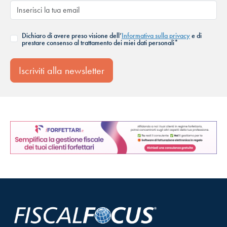
Dichiaro di avere preso visione dell’
Informativa sulla privacy
e di
prestare consenso al trattamento dei miei dati personali*
Iscriviti alla newsletter