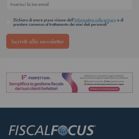
Dichiaro di avere preso visione dell’
Informativa sulla privacy
e di
prestare consenso al trattamento dei miei dati personali*
Iscriviti alla newsletter