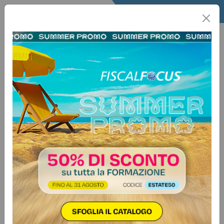
Home
Quotidiano
Il Quotidiano
Articoli Legali
8 maggio 2025
Categorie:
Contenzioso
>
Varie
Sospensione COVID di 85 giorni,
vale anche per gli accertamenti
IMU post 2020
La CGT di Bari conferma che la
sospensione COVID dei termini di
accertamento si applica anche ai
tributi locali per annualità successive