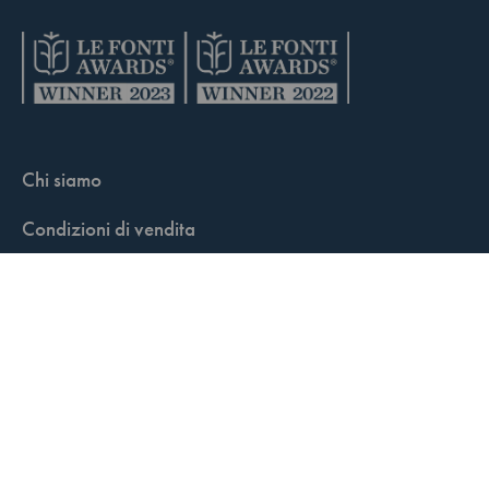
Chi siamo
Condizioni di vendita
Contatti
FisCALL Updates
Shop
Fiscal Box