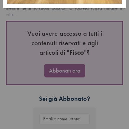
totali vanno a favore di almeno due società beneficiarie,
mentre nelle scissioni parziali la società scissa rimane in
vita…
Vuoi avere accesso a tutti i
contenuti riservati e agli
articoli di "
Fisco
"?
Abbonati ora
Sei già Abbonato?