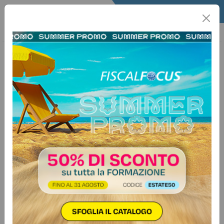
Home
Fisco
Info Fisco
Informafisco
13 dicembre 2024
Categorie:
Operazioni straordinarie
>
Scissione
La scissione a favore di beneficiarie
socie della scissa
Focus n. 87 - 2024
Autore:
Demetrio Serra & Roberto Moro Visconti
Una particolare tipologia di scissione riguarda le società
beneficiarie che ancor prima dell'operazione partecipano
alla società scissa oggetto dell'operazione. Nelle scissioni