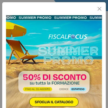
Home
Fisco
Info Fisco
Informafisco
22 settembre 2025
Categorie:
Antiriciclaggio
>
Varie
Reati tributari, 231, riciclaggio e
misure ablatorie
Approfondimenti giurisprudenziali
Focus n. 50 - 2025
Autore:
Fabiano De Leonardis
IndiceReati tributari e Responsabilità 231Reati tributari e