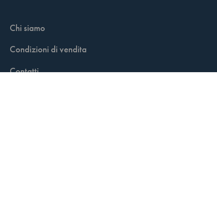
Chi siamo
Condizioni di vendita
Contatti
FisCALL Updates
Shop
Fiscal Box
Play Solution