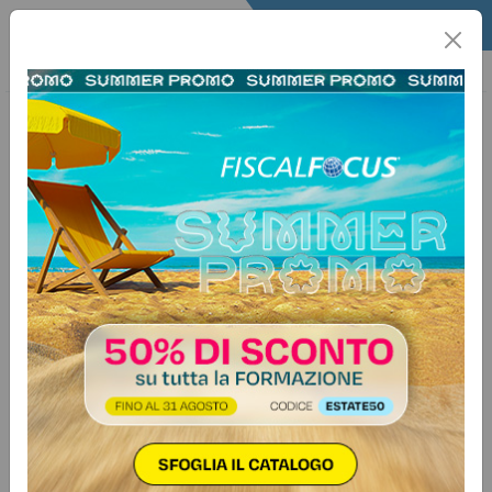
Home
Informa+
Informa piu
Patronato
15 dicembre 2025
Categorie:
Previdenza e lavoro
>
Patronato
Stipendi e aumenti contrattuali
detassati, le novità della Manovra
Detassazione degli aumenti in busta
paga fino a 35 mila euro, doppia
aliquota e platea più ampia: le
novità della Manovra 2026