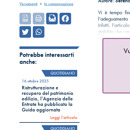
Autore:
Serena
Versamenti
>
In compensazione
Vi è tempo fi
l’adeguamento 
Infatti, l’art
stabilito che cr
Vu
Potrebbe interessarti
anche:
QUOTIDIANO
16 ottobre 2025
Ristrutturazione e
recupero del patrimonio
edilizio, l’Agenzia delle
Entrate ha pubblicato la
Guida aggiornata
Leggi l'articolo
QUOTIDIANO