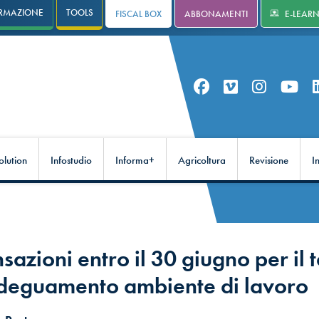
RMAZIONE
TOOLS
FISCAL BOX
ABBONAMENTI
E-LEAR
olution
Infostudio
Informa+
Agricoltura
Revisione
I
azioni entro il 30 giugno per il 
adeguamento ambiente di lavoro