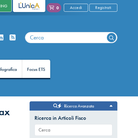
NING
L'UNICA
Accedi
Registrati
0
nfografica
Focus ETS
Ricerca Avanzata
tax
Ricerca in Articoli Fisco