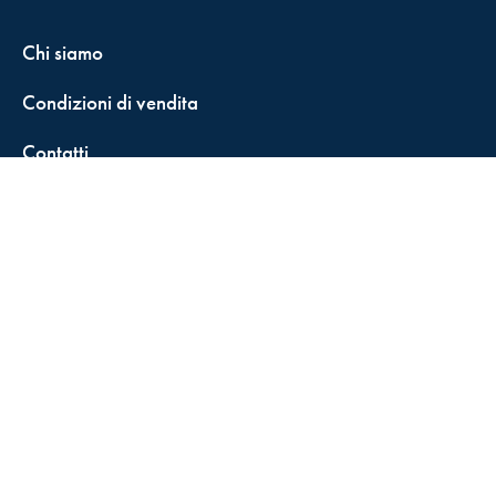
Chi siamo
Condizioni di vendita
Contatti
FisCALL Updates
Shop
Fiscal Box
Play Solution
Abbonamenti