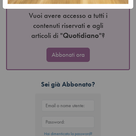
Vuoi avere accesso a tutti i
contenuti riservati e agli
articoli di "
Quotidiano
"?
Abbonati ora
Sei già Abbonato?
Hai dimenticato la password?