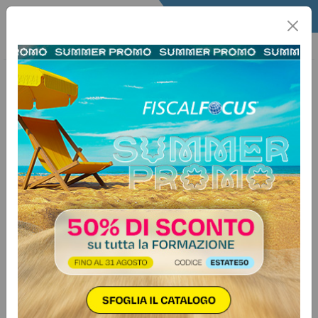
Home
Quotidiano
Il Quotidiano
Articoli Lavoro
18 ottobre 2024
Categorie:
Previdenza e lavoro
>
Agevolazioni
Bonus Natale: quali requisiti sono
richiesti per il nucleo familiare
Autore:
Debhoarah Di Rosa
Il bonus Natale, a parità di condizioni reddituali, non spetta
a tutte le coppie con figli a carico. La disciplina introdotta
dall’art. 2-bis D.L. 113/2024, convertito con modificazioni
dalla L. 143/2024 (c.d. “Decreto Omnibus”), vincola di
fatto il diritto a percepire l’indennità una tantum di 100…