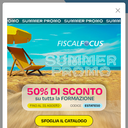
Home
Quotidiano
Il Quotidiano
Articoli Legali
11 novembre 2025
Categorie:
Contenzioso
>
Reati tributari
Fatture fantasma, scatta la frode
fiscale: ecco cosa ha deciso la
Cassazione
Non serve la prova dell’evasione
d’imposta: basta la fatturazione di
beni già ceduti o inesistenti per
configurare la frode