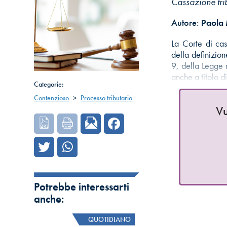
Cassazione tri
Autore:
Paola
La Corte di cas
della definizio
9, della Legge 
anche a titolo d
Categorie:
Contenzioso
>
Processo tributario
Vu
Potrebbe interessarti
anche:
QUOTIDIANO