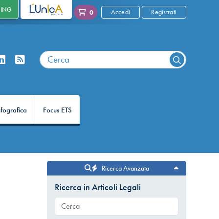
NING
L'UNICA
Accedi
Registrati
0
nfografica
Focus ETS
Ricerca Avanzata
Ricerca in Articoli Legali