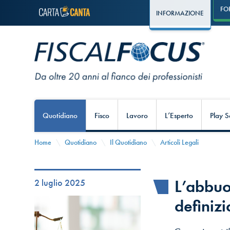
FO
INFORMAZIONE
Quotidiano
Fisco
Lavoro
L’Esperto
Play S
Home
Quotidiano
Il Quotidiano
Articoli Legali
L’abbuo
2 luglio 2025
definizi