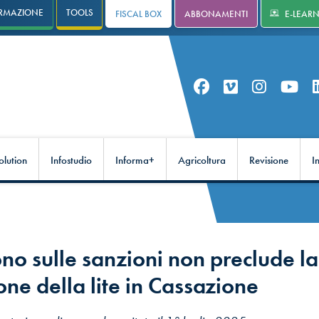
RMAZIONE
TOOLS
FISCAL BOX
ABBONAMENTI
E-LEAR
olution
Infostudio
Informa+
Agricoltura
Revisione
I
no sulle sanzioni non preclude la
one della lite in Cassazione