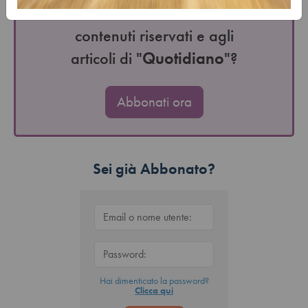
Vuoi avere accesso a tutti i
contenuti riservati e agli
articoli di "
Quotidiano
"?
Abbonati ora
Sei già Abbonato?
Hai dimenticato la password?
Clicca qui