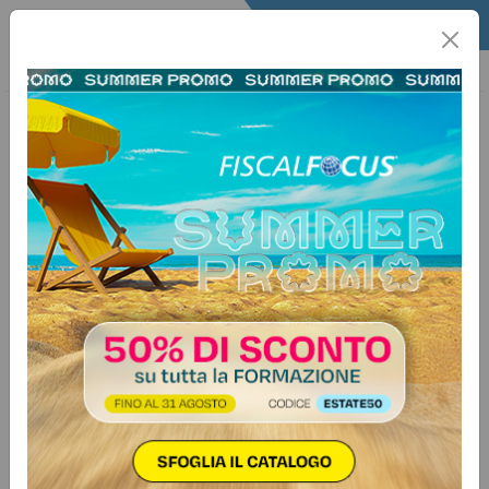
Home
Quotidiano
Il Quotidiano
Articoli Legali
4 gennaio 2025
Categorie:
Contenzioso
>
Processo tributario
Ricorsi cumulativi senza “sconti”
Autore:
Paola Mauro
Nel processo tributario, il contributo unificato di iscrizione a
ruolo, dovendo essere calcolato in base al valore della
controversia, che, ai sensi dell'art. 12 del D.lgs. n. 546 del
1992, corrisponde al valore del tributo, al netto di interessi
e sanzioni, va determinato, in caso di ricorsi…