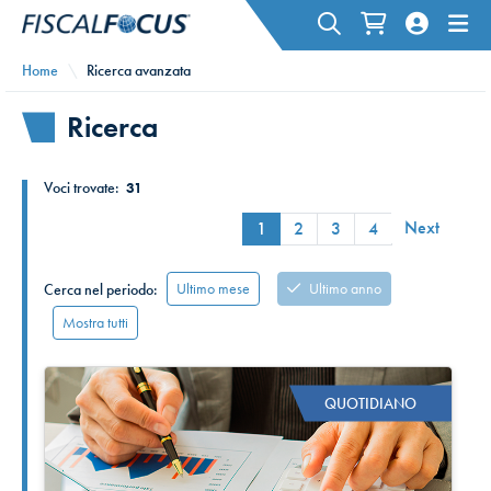
Home
Ricerca avanzata
Ricerca
Voci trovate:
31
Next
1
2
3
4
Ultimo mese
Ultimo anno
Cerca nel periodo:
Mostra tutti
QUOTIDIANO