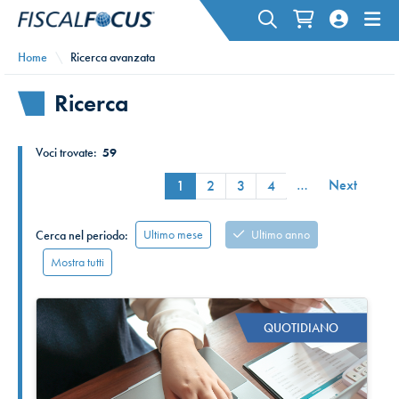
Home
Ricerca avanzata
Ricerca
Voci trovate:
59
…
Next
1
2
3
4
Ultimo mese
Ultimo anno
Cerca nel periodo:
Mostra tutti
QUOTIDIANO