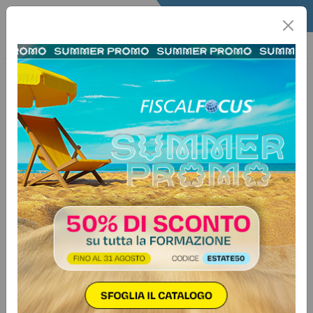
Home
Fisco
Area Legale
Fiscal Sentenze
8 giugno 2017
Categorie:
Accertamento e riscossione
>
Accertamento e controlli
La contabilità “in nero” è prova
Giustizia e sentenze n. 45 - 2017
In tema di accertamento tributario con metodo induttivo, il
foglio di calcolo ritrovato nell’abitazione
dell’amministratore è sufficiente per la contestazione di
maggiori ricavi alla società. È quanto emerge da una
recentissima ordinanza della Corte di Cassazione che
ribadisce il principio di…