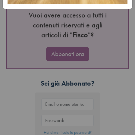
Vuoi avere accesso a tutti i
contenuti riservati e agli
articoli di "
Fisco
"?
Abbonati ora
Sei già Abbonato?
Hai dimenticato la password?