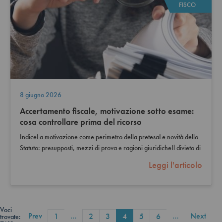
FISCO
8 giugno 2026
Accertamento fiscale, motivazione sotto esame:
cosa controllare prima del ricorso
IndiceLa motivazione come perimetro della pretesaLe novità dello
Statuto: presupposti, mezzi di prova e ragioni giuridicheIl divieto di
motivazione…
Leggi l'articolo
Voci
Prev
…
…
Next
1
2
3
4
5
6
trovate: