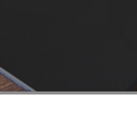
Rimani aggiornato!
Iscriviti
gratuitamente
alla nostra newsletter, e ricevi
quotidianamente le notizie che la redazione ha
preparato per te.