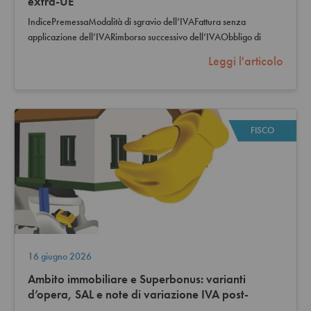
extra-UE
IndicePremessaModalità di sgravio dell’IVAFattura senza
applicazione dell’IVARimborso successivo dell’IVAObbligo di
fatturazione elettronicaNuova…
Leggi l'articolo
FISCO
16 giugno 2026
Ambito immobiliare e Superbonus: varianti
d’opera, SAL e note di variazione IVA post-
agevolazioni