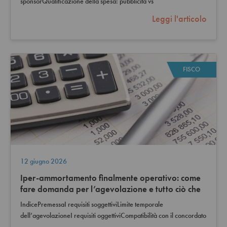
sponsorQualificazione della spesa: pubblicità vs
rappresentanzaPresunzione assoluta di…
Leggi l'articolo
FISCO
12 giugno 2026
Iper-ammortamento finalmente operativo: come
fare domanda per l’agevolazione e tutto ciò che
serve sapere
IndicePremessaI requisiti soggettiviLimite temporale
dell’agevolazioneI requisiti oggettiviCompatibilità con il concordato
preventivo biennaleCumulo…