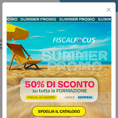
Home
Fisco
Info Fisco
Informafisco
Informafisco
Voci
Prev
…
…
Next
1
2
3
4
5
6
trovate:
7612
FISCO
17 giugno 2026