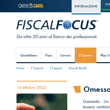
FO
INFORMAZIONE
Quotidiano
Fisco
Lavoro
L’Esperto
Play S
Home
L’Esperto
L'Esperto
Quesiti Risolti
Omesso 
16 ottobre 2023
Domanda - Un pr
tessera sanitar