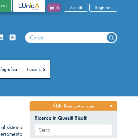
NING
L'UNICA
Accedi
Registrati
0
nfografica
Focus ETS
Ricerca Avanzata
S
Ricerca in Quesiti Risolti
 al sistema
 versamento