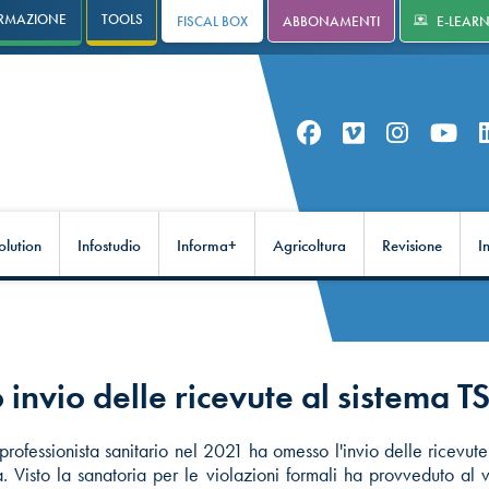
RMAZIONE
TOOLS
FISCAL BOX
ABBONAMENTI
E-LEAR
olution
Infostudio
Informa+
Agricoltura
Revisione
I
invio delle ricevute al sistema T
ofessionista sanitario nel 2021 ha omesso l'invio delle ricevute
ia. Visto la sanatoria per le violazioni formali ha provveduto al