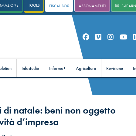
RMAZIONE
TOOLS
FISCAL BOX
ABBONAMENTI
E-LEAR
olution
Infostudio
Informa+
Agricoltura
Revisione
I
di natale: beni non oggetto
ività d’impresa