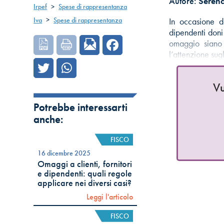
Autore:
Serena
Irpef
>
Spese di rappresentanza
Iva
>
Spese di rappresentanza
In occasione de
dipendenti doni 
omaggio siano 
l’attenzione su
Vu
Potrebbe interessarti
anche:
FISCO
16 dicembre 2025
Omaggi a clienti, fornitori
e dipendenti: quali regole
applicare nei diversi casi?
Leggi l'articolo
FISCO