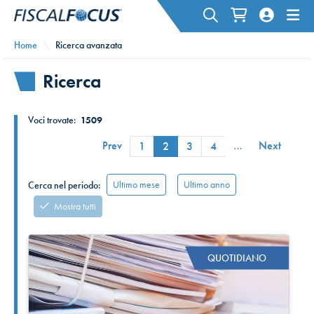
Home
Ricerca avanzata
Ricerca
Voci trovate:
1509
Prev
…
Next
1
2
3
4
Ultimo mese
Ultimo anno
Cerca nel periodo:
Mostra tutti
QUOTIDIANO