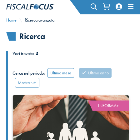
Home
Ricerca avanzata
Ricerca
Voci trovate:
5
Ultimo mese
Ultimo anno
Cerca nel periodo:
Mostra tutti
INFORMA+