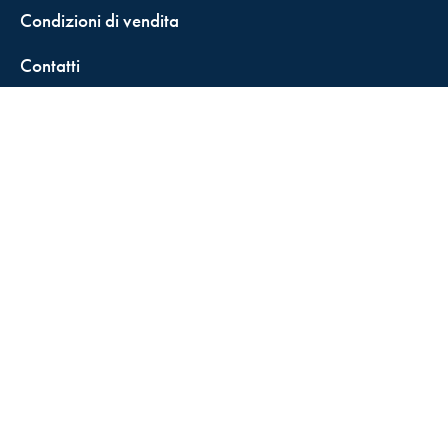
Condizioni di vendita
Contatti
FisCALL Updates
Shop
Fiscal Box
Play Solution
Abbonamenti