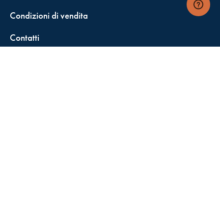
Condizioni di vendita
Contatti
FisCALL Updates
Shop
Fiscal Box
Play Solution
Abbonamenti