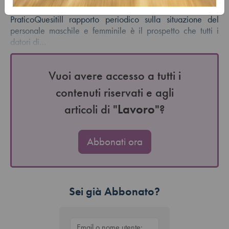
contributiviSanzioni in caso di mancata trasmissioneCaso
PraticoQuesitill rapporto periodico sulla situazione del
personale maschile e femminile è il prospetto che tutti i
datori di…
Vuoi avere accesso a tutti i
contenuti riservati e agli
articoli di "
Lavoro
"?
Abbonati ora
Sei già Abbonato?