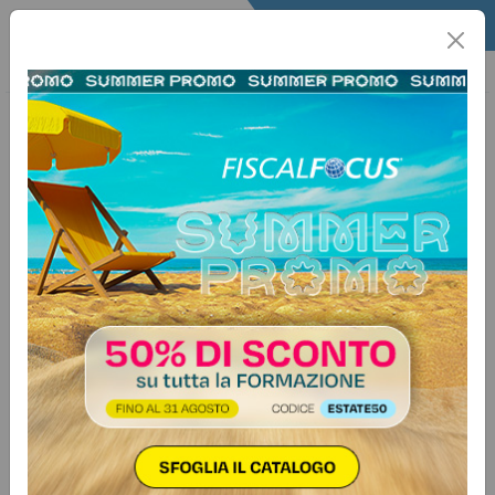
Home
Quotidiano
Il Quotidiano
Articoli Fisco
8 luglio 2026
Categorie:
Operazioni straordinarie
>
Fusione
Fusione tra enti religiosi: niente IVA,
ma conta la destinazione degli
immobili
Nelle operazioni di incorporazione
tra enti religiosi civilmente
riconosciuti il trasferimento dei beni
resta escluso da IVA. Registro,