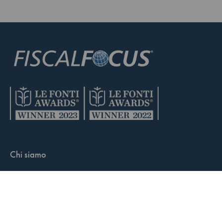
Chi siamo
Condizioni di vendita
Contatti
FisCALL Updates