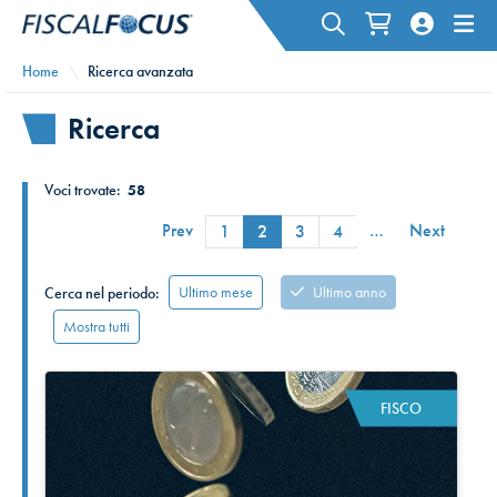
Home
Ricerca avanzata
Ricerca
Voci trovate:
58
Prev
…
Next
1
2
3
4
Ultimo mese
Ultimo anno
Cerca nel periodo:
Mostra tutti
FISCO