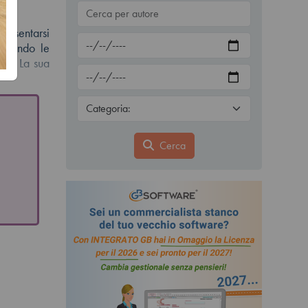
 assentarsi
nciando le
nda. La sua
Cerca