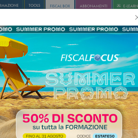
RMAZIONE
TOOLS
FISCAL BOX
ABBONAMENTI
E-LEAR
olution
Infostudio
Informa+
Agricoltura
Revisione
I
 di comporto
idenza n. 27 - 2025