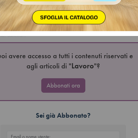
na Rota
mporto definisce l'arco temporale entro il quale un lavoratore può
salute senza incorrere nella perdita del posto di lavoro, bila
ela del dipendente con quelle di continuità operativa dell'azie
ne, sancita…
oi avere accesso a tutti i contenuti riservati e
agli articoli di "
Lavoro
"?
Abbonati ora
Sei già Abbonato?