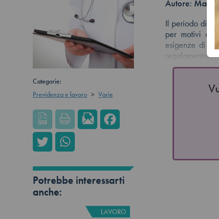
Autore:
Marile
Il periodo di co
per motivi di 
esigenze di tut
regolamentazio
Categorie:
Vu
Previdenza e lavoro
>
Varie
Potrebbe interessarti
anche:
LAVORO