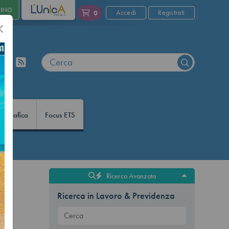
NING
L'UNICA
Accedi
Registrati
0
nfografica
Focus ETS
Ricerca Avanzata
Ricerca in Lavoro & Previdenza