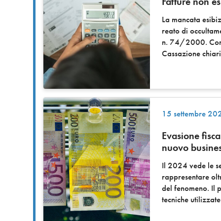
Fatture non es
La mancata esibizi
reato di occultame
n. 74/2000. Con 
Cassazione chiari
15 settembre 20
Evasione fiscal
nuovo business
Il 2024 vede le se
rappresentare olt
del fenomeno. Il 
tecniche utilizzat