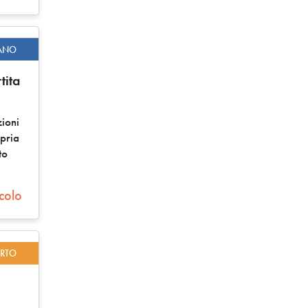
ANO
tita
zioni
opria
to
icolo
ERTO