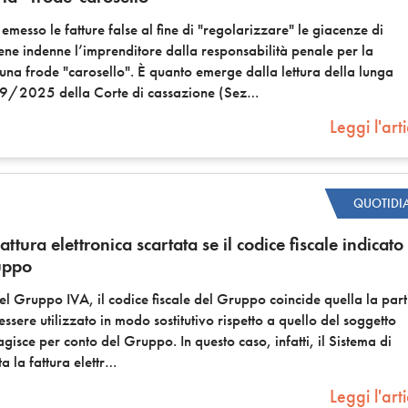
r emesso le fatture false al fine di "regolarizzare" le giacenze di
ne indenne l’imprenditore dalla responsabilità penale per la
una frode "carosello". È quanto emerge dalla lettura della lunga
9/2025 della Corte di cassazione (Sez
Leggi l'art
QUOTIDI
ttura elettronica scartata se il codice fiscale indicato
uppo
el Gruppo IVA, il codice fiscale del Gruppo coincide quella la part
sere utilizzato in modo sostitutivo rispetto a quello del soggetto
gisce per conto del Gruppo. In questo caso, infatti, il Sistema di
a la fattura elettr
Leggi l'art