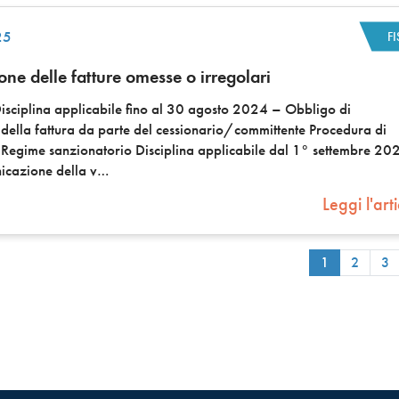
25
F
ne delle fatture omesse o irregolari
isciplina applicabile fino al 30 agosto 2024 – Obbligo di
della fattura da parte del cessionario/committente Procedura di
 Regime sanzionatorio Disciplina applicabile dal 1° settembre 20
icazione della v
Leggi l'art
1
2
3