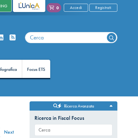
NING
L'UNICA
Accedi
Registrati
0
nfografica
Focus ETS
Ricerca Avanzata
Ricerca in Fiscal Focus
Next