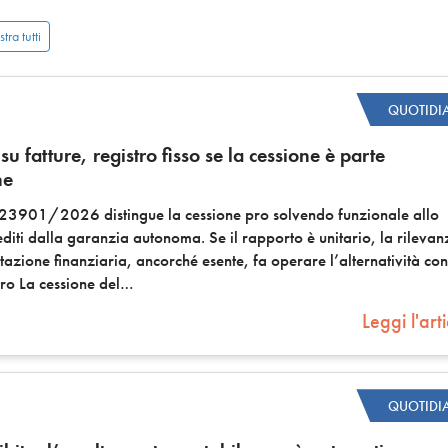
tra tutti
QUOTIDI
su fatture, registro fisso se la cessione è parte
ne
 23901/2026 distingue la cessione pro solvendo funzionale allo
diti dalla garanzia autonoma. Se il rapporto è unitario, la rilevan
stazione finanziaria, ancorché esente, fa operare l’alternatività co
tro La cessione del
Leggi l'art
QUOTIDI