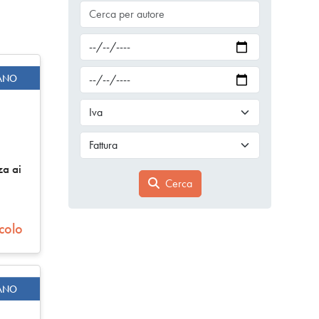
ANO
za ai
Cerca
n
icolo
ANO