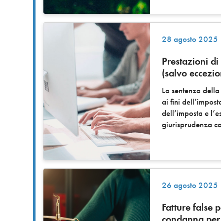
28 agosto 2025
Prestazioni di
(salvo eccezio
La sentenza dell
ai fini dell’impos
dell’imposta e l’
giurisprudenza co
26 agosto 2025
Fatture false 
condanna per 