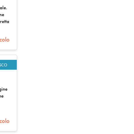
ale.
ome
retta
icolo
ISCO
gine
ne
icolo