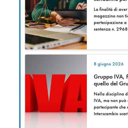
La finalità di ave
magazzino non tie
partecipazione a 
sentenza n. 2968
8 giugno 2026
Gruppo IVA, fa
quello del Gr
Nella disciplina d
IVA, ma non può es
partecipante che a
Interscambio scart