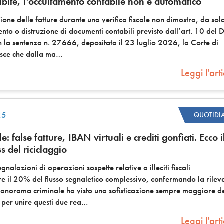
ibite, l’occultamento contabile non è automatico
one delle fatture durante una verifica fiscale non dimostra, da sola
nto o distruzione di documenti contabili previsto dall’art. 10 del D
la sentenza n. 27666, depositata il 23 luglio 2026, la Corte di
sce che dalla ma
Leggi l'art
25
QUOTIDI
e: false fatture, IBAN virtuali e crediti gonfiati. Ecco i
 del riciclaggio
gnalazioni di operazioni sospette relative a illeciti fiscali
re il 20% del flusso segnaletico complessivo, confermando la rile
panorama criminale ha visto una sofisticazione sempre maggiore de
e per unire questi due rea
Leggi l'art