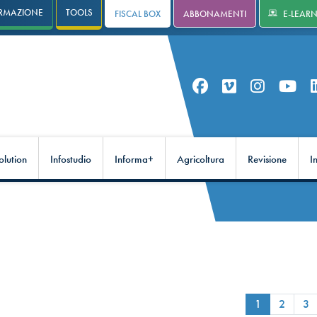
RMAZIONE
TOOLS
FISCAL BOX
ABBONAMENTI
E-LEAR
olution
Infostudio
Informa+
Agricoltura
Revisione
I
1
2
3