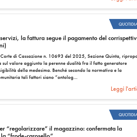
QUOTIDI
 servizi, la fattura segue il pagamento del corrispetti
ni)
a Corte di Cassazione n. 10693 del 2025, Sezione Quinta, riprop
ta sul valore aggiunto la perenne dualità fra il fatto generatore
esigibilità della medesima. Benché secondo la normativa e la
munitaria tali fattori siano “ontolog
Leggi l'art
QUOTIDI
per “regolarizzare” il magazzino: confermata la
la “frode-carosello”