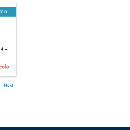
ISCO
24 –
icolo
Next