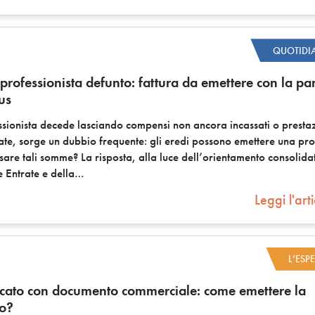
6
QUOTIDI
rofessionista defunto: fattura da emettere con la par
us
ionista decede lasciando compensi non ancora incassati o presta
ate, sorge un dubbio frequente: gli eredi possono emettere una pr
ssare tali somme? La risposta, alla luce dell’orientamento consolida
 Entrate e della
Leggi l'art
6
L’ESP
ficato con documento commerciale: come emettere la
do?