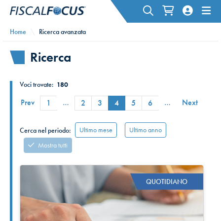
Home
Ricerca avanzata
Ricerca
Voci trovate:
180
Prev
…
…
Next
1
2
3
4
5
6
Ultimo mese
Ultimo anno
Cerca nel periodo:
Mostra tutti
QUOTIDIANO