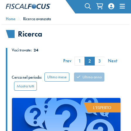
Home
Ricerca avanzata
Ricerca
Voci trovate:
24
Prev
Next
1
2
3
Ultimo mese
Ultimo anno
Cerca nel periodo:
Mostra tutti
L’ESPERTO