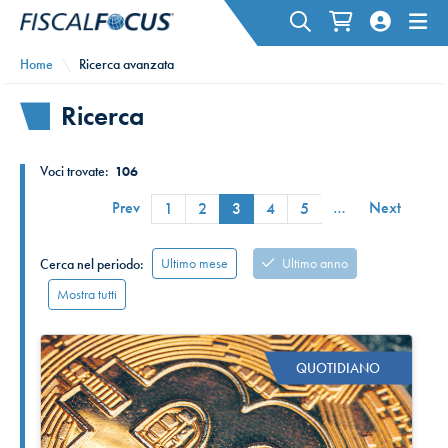
Home
Ricerca avanzata
Ricerca
Voci trovate:
106
Prev
…
Next
1
2
3
4
5
Ultimo mese
Ultimo anno
Cerca nel periodo:
Mostra tutti
QUOTIDIANO