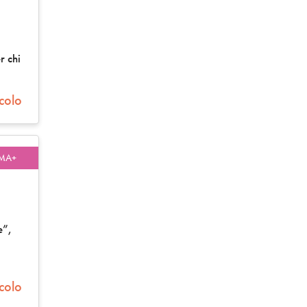
r chi
icolo
MA+
e”,
icolo