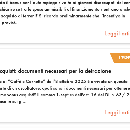
da il bonus per l’autoimpiego rivolto ai giovani disoccupati del ce
chiarire se tra le spese ammissibili al finanziamento rientrano anch
l’acquisto di terreni? Si ricorda preliminarmente che l’incentivo in
 previst
Leggi l'art
L’ESP
quisti: documenti necessari per la detrazione
a di “Caffè e Cornetto” dell’8 ottobre 2025 è arrivato un quesito
rte di un ascoltatore: quali sono i documenti necessari per ottenere
smabonus acquisti? Il comma 1-septies dell'art. 16 del DL n. 63/
so in cui gl
Leggi l'art