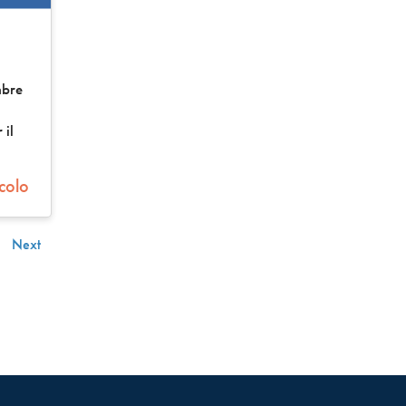
mbre
 il
icolo
Next