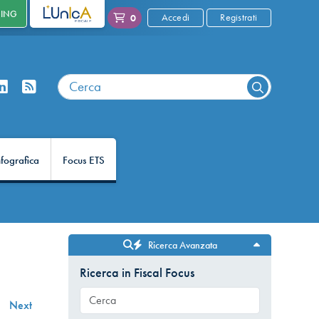
NING
L'UNICA
Accedi
Registrati
0
nfografica
Focus ETS
Ricerca Avanzata
Ricerca in Fiscal Focus
Next