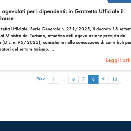
i agevolati per i dipendenti: in Gazzetta Ufficiale il
 House
zetta Ufficiale, Serie Generale n. 231/2025, il decreto 18 sette
 Ministro del Turismo, attuativo dell’agevolazione prevista dal
(D.L. n. 95/2025), consistente nella concessione di contributi per
atori del settore turismo.
Leggi l'art
Prev
…
…
1
6
7
8
9
10