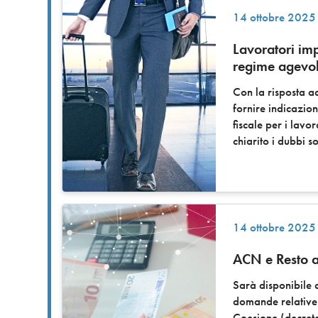
14 ottobre 2025
Lavoratori im
regime agevo
Con la risposta a
fornire indicazio
fiscale per i lavo
chiarito i dubbi s
14 ottobre 2025
ACN e Resto a
Sarà disponibile a
domande relative
Coesione (decreto