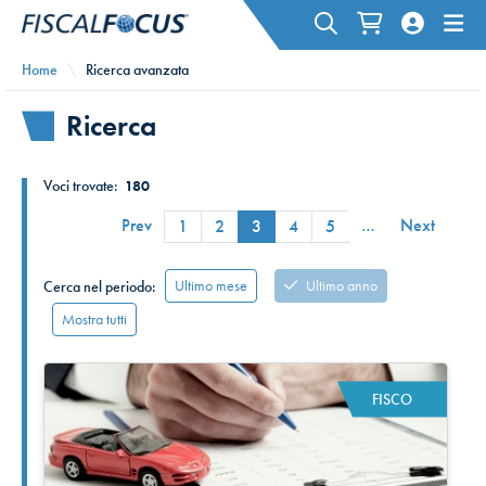
Home
Ricerca avanzata
Ricerca
Voci trovate:
180
Prev
…
Next
1
2
3
4
5
Ultimo mese
Ultimo anno
Cerca nel periodo:
Mostra tutti
FISCO