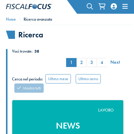
Home
Ricerca avanzata
Ricerca
Voci trovate:
38
Next
1
2
3
4
Ultimo mese
Ultimo anno
Cerca nel periodo:
Mostra tutti
LAVORO
NEWS